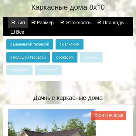
Каркасные дома 8х10
Тип
Размер
Этажность
Площадь
Все
с маленькой террасой
с балконом
с большой террасой
с эркером
с сауной
с гаражом
с террасой
Дачные каркасные дома
ХИТ ПРОДАЖ