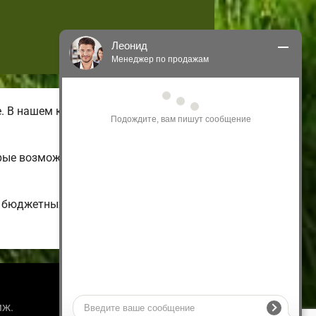
Леонид
Менеджер по продажам
Здравствуйте! Я могу 
 В нашем каталоге имеются летние
проконсультировать Вас по нашим 
акциям и проектам.
Только что
рые возможно подстроить на свой
и бюджетных до больших
Информация
мж.