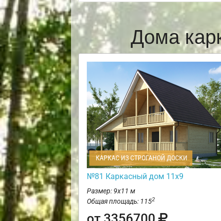
Дома кар
КАРКАС ИЗ СТРОГАНОЙ ДОСКИ
№81 Каркасный дом 11х9
Размер: 9х11 м
2
Общая площадь: 115
от 3356700