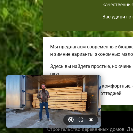
качественные
Вас удивит с
Мы предлагаем современные бюджет
и зимние варианты экономных мало
Здесь вы найдете простые, но очен
вкус.
Строим качественные, комфортные,
энергоэффективных коттеджей.
🔇
⛶
✖
© 2026 orelbrusdoma.ru
Строительство деревянных домов: Да