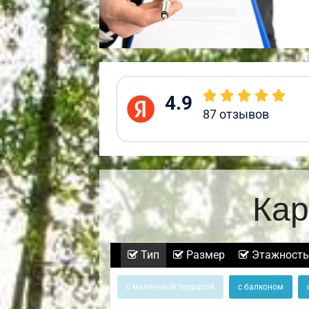
4.9
87
отзывов
Кар
Тип
Размер
Этажность
с маленькой террасой
с балконом