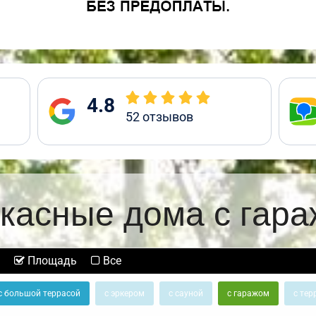
4.8
52
отзывов
касные дома с гар
Площадь
Все
с большой террасой
с эркером
с сауной
с гаражом
с тер