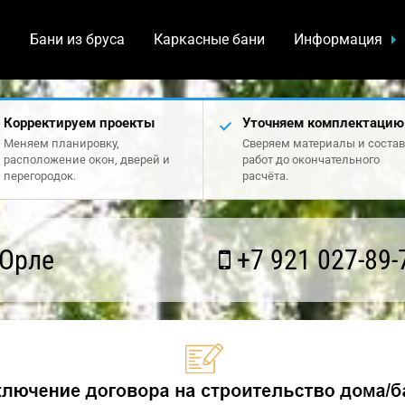
а
Бани из бруса
Каркасные бани
Информация
Корректируем проекты
Уточняем комплектацию
Меняем планировку,
Сверяем материалы и состав
расположение окон, дверей и
работ до окончательного
перегородок.
расчёта.
 Орле
+7 921 027-89-