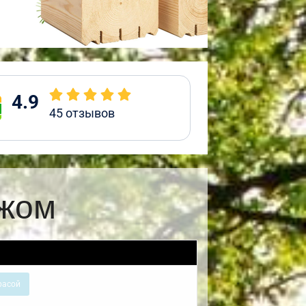
4.9
45
отзывов
ажом
расой