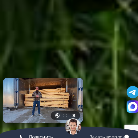
🔇
⛶
✖
Позвонить
Задать вопрос