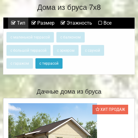
Дома из бруса 7х8
Тип
Размер
Этажность
Все
с маленькой террасой
с балконом
с большой террасой
с эркером
с сауной
с гаражом
с террасой
Дачные дома из бруса
ХИТ ПРОДАЖ