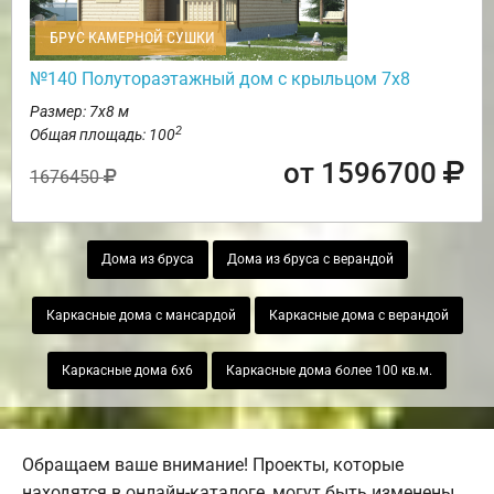
БРУС КАМЕРНОЙ СУШКИ
№140 Полутораэтажный дом с крыльцом 7х8
Размер: 7х8 м
2
Общая площадь: 100
от 1596700
1676450
Дома из бруса
Дома из бруса с верандой
Каркасные дома с мансардой
Каркасные дома с верандой
Каркасные дома 6х6
Каркасные дома более 100 кв.м.
Обращаем ваше внимание! Проекты, которые
находятся в онлайн-каталоге, могут быть изменены.