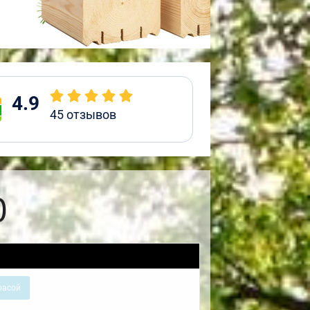
4.9
45
отзывов
0
расой