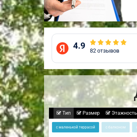
4.9
82
отзывов
Тип
Размер
Этажность
с маленькой террасой
с балконом