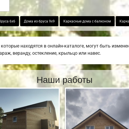
бруса 6х6
Дома из бруса 9х9
Каркасные дома с балконом
Карка
которые находятся в онлайн-каталоге, могут быть измене
гараж, веранду, остекление, крыльцо или навес.
Наши работы