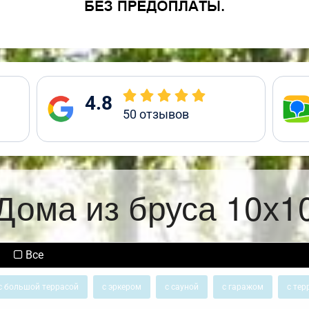
4.8
50
отзывов
Дома из бруса 10х1
Все
с большой террасой
с эркером
с сауной
с гаражом
с тер