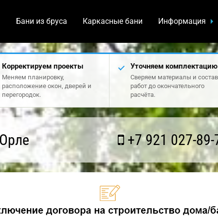
а
Бани из бруса
Каркасные бани
Информация
Корректируем проекты
Уточняем комплектацию
Меняем планировку,
Сверяем материалы и состав
расположение окон, дверей и
работ до окончательного
перегородок.
расчёта.
 Орле
+7 921 027-89-