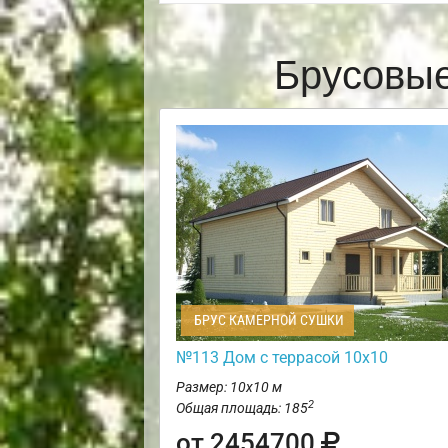
Брусовые
БРУС КАМЕРНОЙ СУШКИ
№113 Дом с террасой 10х10
Размер: 10х10 м
2
Общая площадь: 185
от 2454700