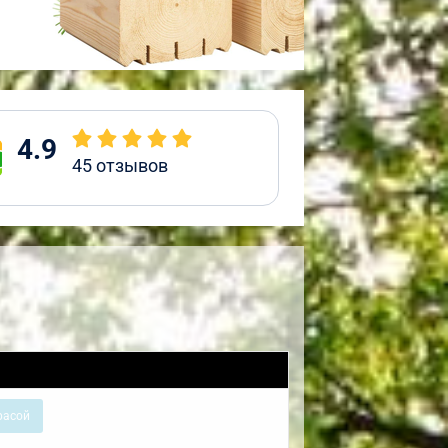
4.9
45
отзывов
расой