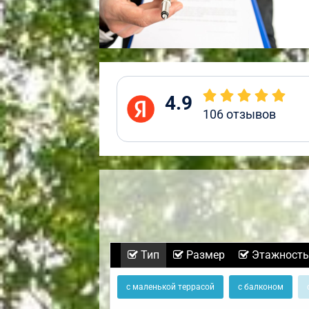
4.9
106
отзывов
Тип
Размер
Этажность
с маленькой террасой
с балконом