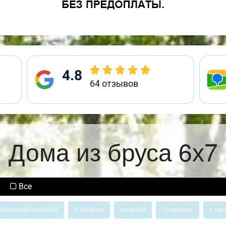
4.8
64
отзывов
Дома из бруса 6х7
Все
с большой террасой
с эркером
с сауной
с гаражом
с тер