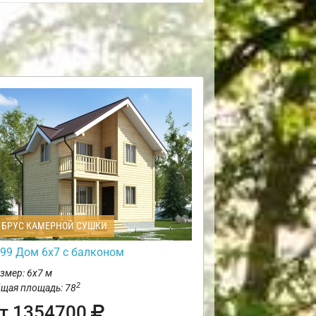
БРУС КАМЕРНОЙ СУШКИ
99 Дом 6х7 с балконом
змер: 6х7 м
2
щая площадь: 78
т 1354700