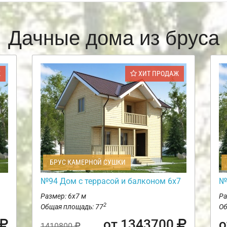
Дачные дома из бруса
Ж
ХИТ ПРОДАЖ
БРУС КАМЕРНОЙ СУШКИ
№94 Дом с террасой и балконом 6х7
№
Размер: 6х7 м
Ра
2
Общая площадь: 77
Об
от 1343700
о
1410800