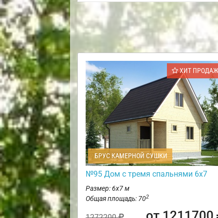
ХИТ ПРОДА
БРУС КАМЕРНОЙ СУШКИ
№95 Дом с тремя спальнями 6х7
Размер: 6х7 м
2
Общая площадь: 70
от 1211700
1272200