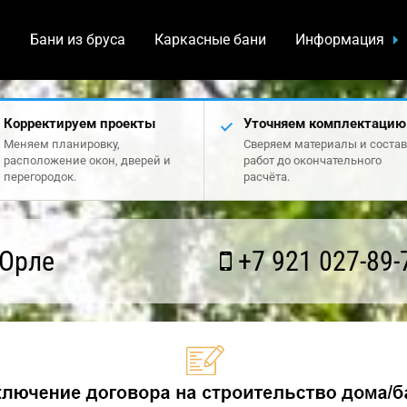
а
Бани из бруса
Каркасные бани
Информация
Корректируем проекты
Уточняем комплектацию
Меняем планировку,
Сверяем материалы и состав
расположение окон, дверей и
работ до окончательного
перегородок.
расчёта.
 Орле
+7 921 027-89-