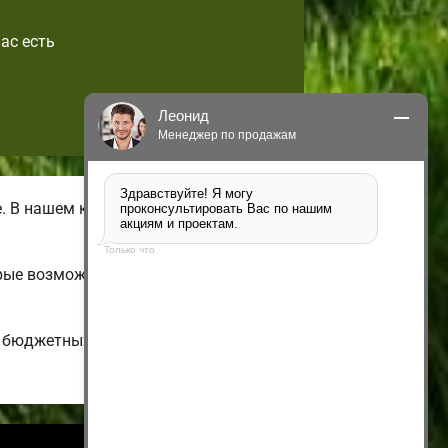
ас есть
Леонид
Менеджер по продажам
Здравствуйте! Я могу 
 В нашем каталоге имеются летние
проконсультировать Вас по нашим 
акциям и проектам.
Только что
рые возможно подстроить на свой
и бюджетных до больших