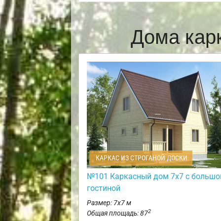
Дома кар
КАРКАС ИЗ СТРОГАНОЙ ДОСКИ
№101 Каркасный дом 7х7 с большо
гостиной
Размер: 7х7 м
2
Общая площадь: 87