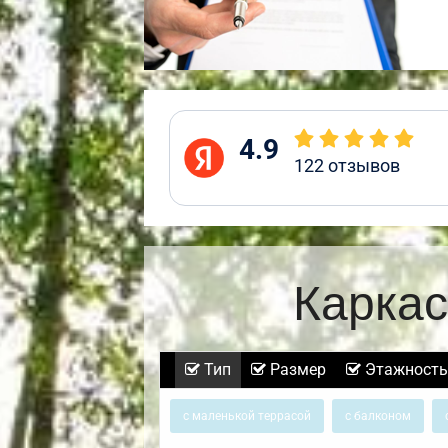
4.9
122
отзывов
Каркас
Тип
Размер
Этажность
с маленькой террасой
с балконом