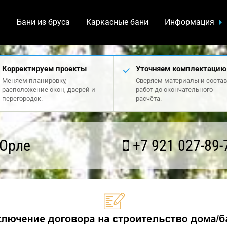
а
Бани из бруса
Каркасные бани
Информация
Корректируем проекты
Уточняем комплектацию
Меняем планировку,
Сверяем материалы и состав
расположение окон, дверей и
работ до окончательного
перегородок.
расчёта.
 Орле
+7 921 027-89-