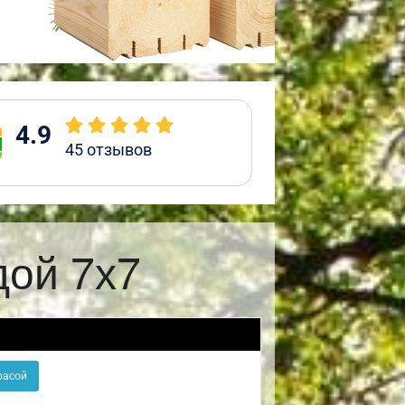
4.9
45
отзывов
дой 7х7
расой