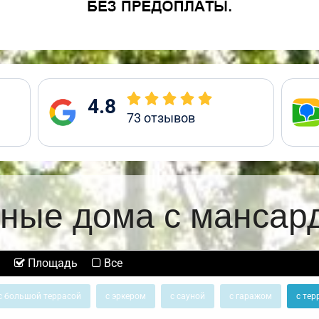
4.8
73
отзывов
ные дома с мансар
Площадь
Все
с большой террасой
с эркером
с сауной
с гаражом
с тер