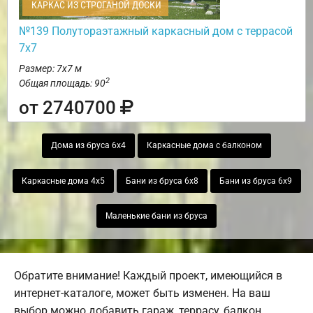
КАРКАС ИЗ СТРОГАНОЙ ДОСКИ
№139 Полутораэтажный каркасный дом с террасой
7х7
Размер: 7х7 м
2
Общая площадь: 90
от 2740700
Дома из бруса 6х4
Каркасные дома с балконом
Каркасные дома 4х5
Бани из бруса 6х8
Бани из бруса 6х9
Маленькие бани из бруса
Обратите внимание! Каждый проект, имеющийся в
интернет-каталоге, может быть изменен. На ваш
выбор можно добавить гараж, террасу, балкон,