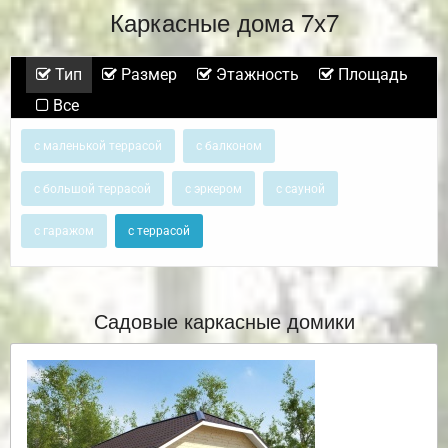
Каркасные дома 7х7
Тип
Размер
Этажность
Площадь
Все
с маленькой террасой
с балконом
с большой террасой
с эркером
с сауной
с гаражом
с террасой
Садовые каркасные домики