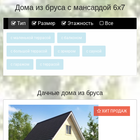
Дома из бруса с мансардой 6х7
Тип
Размер
Этажность
Все
с маленькой террасой
с балконом
с большой террасой
с эркером
с сауной
с гаражом
с террасой
Дачные дома из бруса
ХИТ ПРОДАЖ