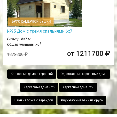
БРУС КАМЕРНОЙ СУШКИ
№95 Дом с тремя спальнями 6х7
Размер: 6х7 м
2
Общая площадь: 70
от 1211700
1272200
Каркасные дома с террасой
Одноэтажные каркасные дома
Каркасные дома 6х5
Каркасные дома 7х9
Бани из бруса с верандой
Двухэтажные бани из бруса