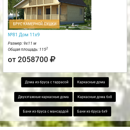
БРУС КАМЕРНОЙ СУШКИ
№81 Дом 11х9
Размер: 9х11 м
2
Общая площадь: 115
от 2058700
Дома из бруса с таррасой
Каркасные дома
Двухэтажные каркасные дома
Каркасные дома 6х8
Бани из бруса с мансардой
Бани из бруса 6х9