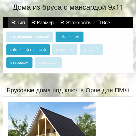
Дома из бруса с мансардой 9х11
Тип
Размер
Этажность
Все
с маленькой террасой
с балконом
с большой террасой
с эркером
с сауной
с гаражом
с террасой
Брусовые дома под ключ в Орле для ПМЖ