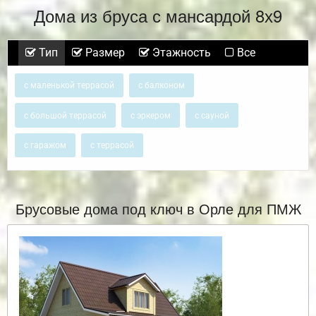
Дома из бруса с мансардой 8х9
Тип
Размер
Этажность
Все
с маленькой террасой
с балконом
с большой террасой
с эркером
с сауной
с гаражом
с террасой
Брусовые дома под ключ в Орле для ПМЖ