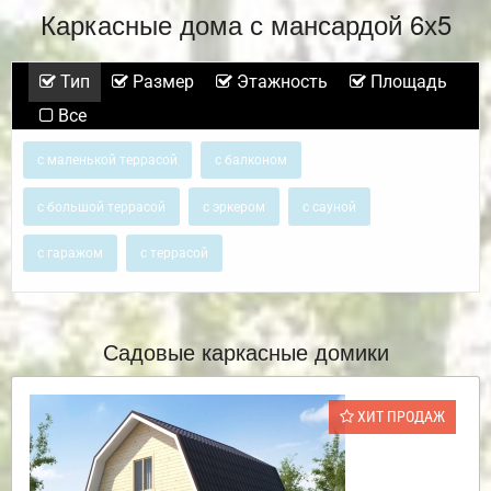
Каркасные дома с мансардой 6х5
Тип
Размер
Этажность
Площадь
Все
с маленькой террасой
с балконом
с большой террасой
с эркером
с сауной
с гаражом
с террасой
Садовые каркасные домики
ХИТ ПРОДАЖ