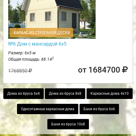
КАРКАС ИЗ СТРОГАНОЙ ДОСКИ
№6 Дом с мансардой 6х5
Размер: 6х5 м
2
Общая площадь: 48.14
от 1684700
1768850
Дома из бруса 6х4
Дома из бруса 8х8
Каркасные дома 4х10
Одноэтажные каркасные дома
Бани из бруса 6х6
Бани из бруса 10х8