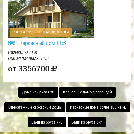
КАРКАС ИЗ СТРОГАНОЙ ДОСКИ
№81 Каркасный дом 11х9
Размер: 9х11 м
2
Общая площадь: 115
от 3356700
Дома из бруса 6х8
Каркасные дома с верандой
Одноэтажные каркасные дома
Каркасные дома более 100 кв.м.
Бани из бруса 7х8
Бани из бруса 6х4