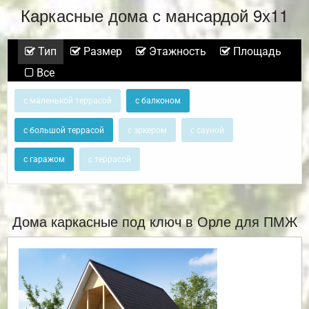
Каркасные дома с мансардой 9х11
Тип
Размер
Этажность
Площадь
Все
с маленькой террасой
с балконом
с большой террасой
с эркером
с сауной
с гаражом
с террасой
Дома каркасные под ключ в Орле для ПМЖ