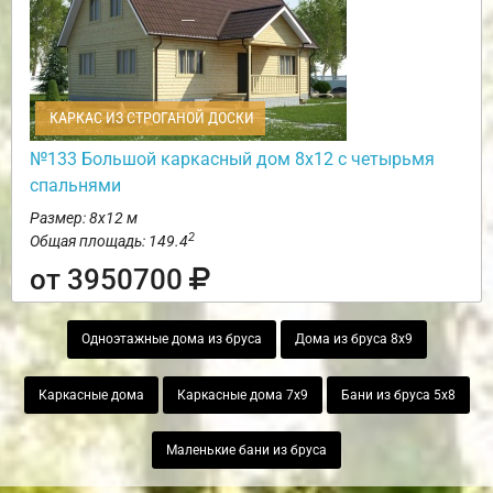
КАРКАС ИЗ СТРОГАНОЙ ДОСКИ
№133 Большой каркасный дом 8х12 с четырьмя
спальнями
Размер: 8х12 м
2
Общая площадь: 149.4
от 3950700
Одноэтажные дома из бруса
Дома из бруса 8х9
Каркасные дома
Каркасные дома 7х9
Бани из бруса 5х8
Маленькие бани из бруса