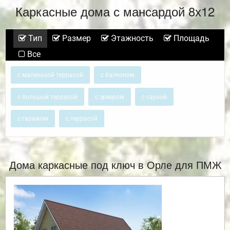
Каркасные дома с мансардой 8х12
Тип
Размер
Этажность
Площадь
Все
с маленькой террасой
с балконом
с большой террасой
с эркером
с сауной
с гаражом
с террасой
Дома каркасные под ключ в Орле для ПМЖ