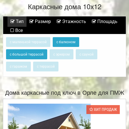
Каркасные дома 10х12
Тип
Размер
Этажность
Площадь
Все
с маленькой террасой
с балконом
с большой террасой
с эркером
с сауной
с гаражом
с террасой
Дома каркасные под ключ в Орле для ПМЖ
ХИТ ПРОДАЖ