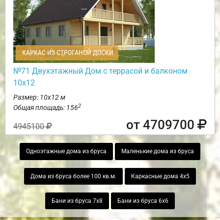
КАРКАС ИЗ СТРОГАНОЙ ДОСКИ
№71 Двухэтажный Дом с террасой и балконом
10х12
Размер: 10х12 м
2
Общая площадь: 156
от 4709700
4945100
Одноэтажные дома из бруса
Маленькие дома из бруса
Дома из бруса более 100 кв.м.
Каркасные дома 4х5
Бани из бруса 7х8
Бани из бруса 6х6