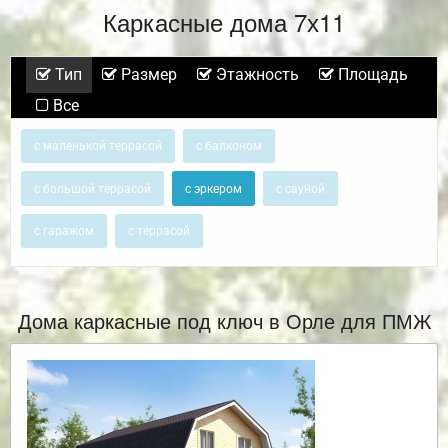
Каркасные дома 7х11
Тип
Размер
Этажность
Площадь
Все
с маленькой террасой
с балконом
с большой террасой
с эркером
с сауной
с гаражом
с террасой
Дома каркасные под ключ в Орле для ПМЖ