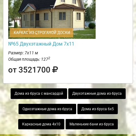
КАРКАС ИЗ СТРОГАНОЙ ДОСКИ
№65 Двухэтажный Дом 7х11
Размер: 7х11 м
2
Общая площадь: 127
от 3521700
Дома из бруса с мансардой
Двухэтажные дома из бруса
Одноэтажные дома из бруса
Дома из бруса 6х5
Каркасные дома 4х10
Маленькие бани из бруса