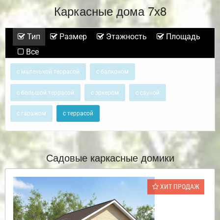
Каркасные дома 7х8
Тип
Размер
Этажность
Площадь
Все
с маленькой террасой
с балконом
с большой террасой
с эркером
с сауной
с гаражом
с террасой
Садовые каркасные домики
ХИТ ПРОДАЖ